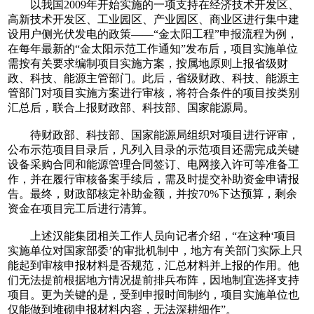
以我国2009年开始实施的一项支持在经济技术开发区、
高新技术开发区、工业园区、产业园区、商业区进行集中建
设用户侧光伏发电的政策——“金太阳工程”申报流程为例，
在每年最新的“金太阳示范工作通知”发布后，项目实施单位
需按有关要求编制项目实施方案，按属地原则上报省级财
政、科技、能源主管部门。此后，省级财政、科技、能源主
管部门对项目实施方案进行审核，将符合条件的项目按类别
汇总后，联合上报财政部、科技部、国家能源局。
待财政部、科技部、国家能源局组织对项目进行评审，
公布示范项目目录后，凡列入目录的示范项目还需完成关键
设备采购合同和能源管理合同签订、电网接入许可等准备工
作，并在履行审核备案手续后，需及时提交补助资金申请报
告。最终，财政部核定补助金额，并按70%下达预算，剩余
资金在项目完工后进行清算。
上述汉能集团相关工作人员向记者介绍，“在这种‘项目
实施单位对国家部委’的审批机制中，地方有关部门实际上只
能起到审核申报材料是否规范，汇总材料并上报的作用。他
们无法提前根据地方情况提前排兵布阵，因地制宜选择支持
项目。更为关键的是，受到申报时间制约，项目实施单位也
仅能做到堆砌申报材料内容，无法深耕细作”。