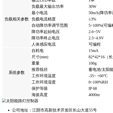
输出LED串数
1串
负载最大输出功率
30W
最小电流
50mA(降功率
负载相关参数
负载电流精度
±3%
自动降功率调节范围
5~100%(可编
降功率起始电压
2.6~5V
降功率终止电压
2.5~4.9V
人体感应电流
可编程
自耗电
15mA
尺寸(mm)
82*42*16（
重量
106g
推荐线径
蓄电池/太阳能板
系统参数
工作环境温度
-35~ +60°C
工作环境湿度
0~100%RH
保护等级
IP 68
海拔高度
4000m
公司地址：江阴市高新技术开发区长山大道55号