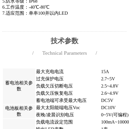
5.防水等级：IP68
6.工作温度：-40℃-80℃
7.适应范围：单串100并以内LED
技术参数
/ Technical Parameters /
参数
名称
最大充电电流
15A
过充保护电压
2.7~5V
蓄电池相关参
负载欠压切断电压
2.5~4.8V
数
负载欠压恢复电压
2.6~4.9V
蓄电池端可承受最大电压
DC5V
最大太阳能端电压Voc
DC10V
电池板相关参
数
夜晚/凌晨识别电压
0~5V(可编程)
负载电流设定范围
100mA~100