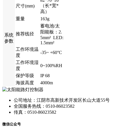
82*70*16
（长*宽*
尺寸(mm)
高）
重量
163g
蓄电池/太
阳能板：2.
推荐线径
系统
5mm² LED:
参数
1.5mm²
工作环境温
-35~ +60°C
度
工作环境湿
0~100%RH
度
保护等级
IP 68
海拔高度
4000m
公司地址：江阴市高新技术开发区长山大道55号
全国服务热线：0510-86023582
传真：0510-86023582
微信公众号