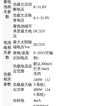
蓄电
负载欠压切
池相
8~31.8V
断电压
关参
负载欠压恢
数
8.1~31.9V
复电压
蓄电池端可
承受最大电
DC32V
压
最大太阳能
电池
DC55V
端电压Voc
板相
关参
夜晚/凌晨
0~20V(可编
数
识别电压
程)
默认300mA
负载电流设
打开,0mA
定范围
关闭
负载
相关
240W（12
参数
负载最大输
V系统）
出功率
480W（24
V系统）
自耗电
4mA