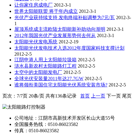
让你家住房成电厂
2012-3-1
世界太阳能联盟 将于年内成立
2012-3-1
光伏产业获持续支持 发电终端补贴调整为7元/瓦
2012-3-
1
屋顶系统成主流欧陆太阳能新补助动向渐明
2012-3-1
2012年我国光伏产业发展形势何去何从
2012-3-1
太阳能光伏发电系统
2012-2-19
太阳能光伏发电技术入选2012年度国家科技支撑计划
2012-2-5
江阴申港人用上太阳能垃圾箱
2012-2-5
涟水县新农村太阳能路灯工程
2012-2-5
太空中的太阳能发电厂
2012-2-5
全球光伏安装量2011年达27.7GW
2012-2-5
谁将领衔美国住宅太阳能光伏系统安装市场?
2012-2-5
页次：7/7页 20条/页 共有136条记录
首页
上一页
下一页 尾页
公司地址：江阴市高新技术开发区长山大道55号
全国服务热线：0510-86023582
传真：0510-86023582